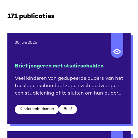
171 publicaties
30 juni 2026
Brief jongeren met studieschulden
Veel kinderen van gedupeerde ouders van het
toeslagenschandaal zagen zich gedwongen
een studielening af te sluiten om hun ouders
financieel te ondersteunen. Studieschulden
belemmeren hun opbouw van een
Kinderombudsman
Brief
zelfstandige toekomst en een nieuwe start.
De lokale kinderombudsmannen in
samenwerking met andere partijen vragen
opnieuw aandacht voor dit probleem.