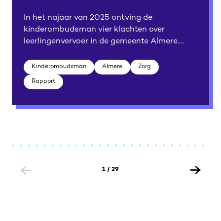
In het najaar van 2025 ontving de
kinderombudsman vier klachten over
leerlingenvervoer in de gemeente Almere.
Meer specifiek over het vervoer van en naar
speciaal onderwijs in Hilversum.
Kinderombudsman
Almere
Zorg
Rapport
Previous
Next
1
/
29
page
page