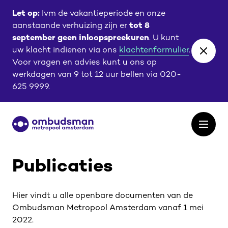
Ga
Ga
Let op:
Ivm de vakantieperiode en onze
naar
naar
aanstaande verhuizing zijn er
tot 8
de
de
september geen inloopspreekuren
. U kunt
content
footer
uw klacht indienen via ons
klachtenformulier
.
Close
Voor vragen en advies kunt u ons op
banne
werkdagen van 9 tot 12 uur bellen via 020-
625 9999.
Ga
Open
naar
het
de
menu
homepagina
Publicaties
Hier vindt u alle openbare documenten van de
Ombudsman Metropool Amsterdam vanaf 1 mei
2022.