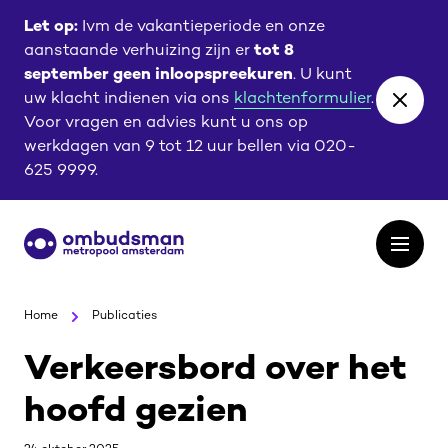
Ga
Ga
Let op:
Ivm de vakantieperiode en onze
naar
naar
aanstaande verhuizing zijn er
tot 8
de
de
september geen inloopspreekuren
. U kunt
content
footer
uw klacht indienen via ons
klachtenformulier
.
Close
Voor vragen en advies kunt u ons op
banne
werkdagen van 9 tot 12 uur bellen via 020-
625 9999.
Ga
Open
naar
het
de
menu
homepagina
Home
Publicaties
Verkeersbord over het
hoofd gezien