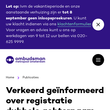
Ga
Ga
Let op:
Ivm de vakantieperiode en onze
naar
naar
aanstaande verhuizing zijn er
tot 8
de
de
september geen inloopspreekuren
. U kunt
content
footer
uw klacht indienen via ons
klachtenformulier
.
Close
Voor vragen en advies kunt u ons op
banne
werkdagen van 9 tot 12 uur bellen via 020-
625 9999.
Ga
Open
naar
het
de
menu
homepagina
Home
Publicaties
Verkeerd geïnformeerd
over registratie