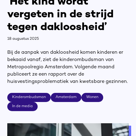
‘Het kind wordt
vergeten in de strijd
tegen dakloosheid’
18 augustus 2025
Bij de aanpak van dakloosheid komen kinderen er
bekaaid vanaf, ziet de kinderombudsman van
Metropoolregio Amsterdam. Volgende maand
publiceert ze een rapport over de
huisvestingsproblematiek van kwetsbare gezinnen.
Kinderombudsman
Amsterdam
Wonen
Kinderombudsman
Amsterdam
Wonen
In de media
In de media