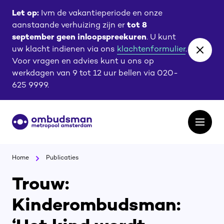
Ga
Ga
Let op:
Ivm de vakantieperiode en onze
naar
naar
aanstaande verhuizing zijn er
tot 8
de
de
september geen inloopspreekuren
. U kunt
content
footer
uw klacht indienen via ons
klachtenformulier
.
Close
Voor vragen en advies kunt u ons op
banne
werkdagen van 9 tot 12 uur bellen via 020-
625 9999.
Ga
Open
naar
het
de
menu
homepagina
Home
Publicaties
Trouw:
Kinderombudsman: