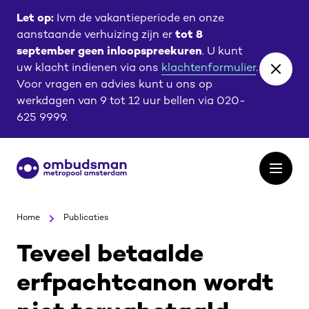
Ga
Ga
Let op:
Ivm de vakantieperiode en onze
naar
naar
aanstaande verhuizing zijn er
tot 8
de
de
september geen inloopspreekuren
. U kunt
content
footer
uw klacht indienen via ons
klachtenformulier
.
Close
Voor vragen en advies kunt u ons op
banne
werkdagen van 9 tot 12 uur bellen via 020-
625 9999.
Ga
Open
naar
het
de
menu
homepagina
Home
Publicaties
Teveel betaalde
erfpachtcanon wordt