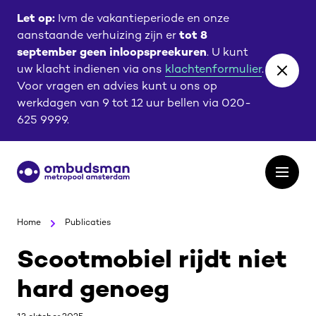
Ga
Ga
Let op:
Ivm de vakantieperiode en onze
naar
naar
aanstaande verhuizing zijn er
tot 8
de
de
september geen inloopspreekuren
. U kunt
content
footer
uw klacht indienen via ons
klachtenformulier
.
Close
Voor vragen en advies kunt u ons op
banne
werkdagen van 9 tot 12 uur bellen via 020-
625 9999.
Ga
Open
naar
het
de
menu
homepagina
Home
Publicaties
Scootmobiel rijdt niet
hard genoeg