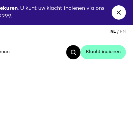
eekuren
. U kunt uw klacht indienen via ons
Close
 9999.
banne
NL
EN
sman
Klacht indienen
Zoeken
Klacht indienen