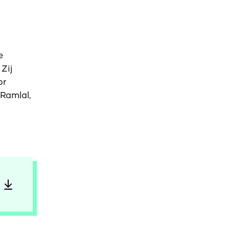
e
Zij
or
Ramlal,