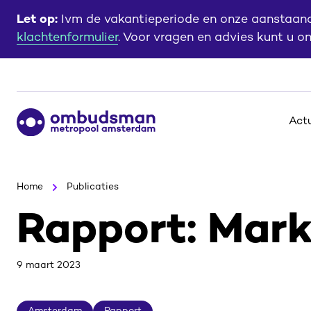
Ga
Ga
Let op:
Ivm de vakantieperiode en onze aanstaande
naar
naar
klachtenformulier
. Voor vragen en advies kunt u o
de
de
content
footer
Ga
Act
naar
de
homepagina
Home
Publicaties
Rapport: Mar
9 maart 2023