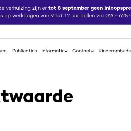
 verhuizing zijn er
tot 8 september geen inloopspr
ns op werkdagen van 9 tot 12 uur bellen via 020-625
ueel
Publicaties
Informatie
Contact
Kinderombud
Open
Open
Informatie
Contact
ktwaarde