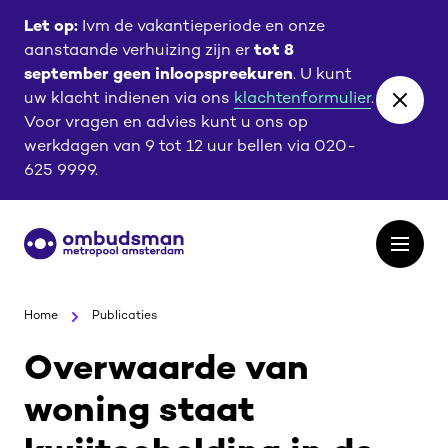
Ga
Ga
Let op:
Ivm de vakantieperiode en onze
naar
naar
aanstaande verhuizing zijn er
tot 8
de
de
september geen inloopspreekuren
. U kunt
content
footer
uw klacht indienen via ons
klachtenformulier
.
Close
Voor vragen en advies kunt u ons op
banne
werkdagen van 9 tot 12 uur bellen via 020-
625 9999.
Ga
Open
naar
het
de
menu
homepagina
Home
Publicaties
Overwaarde van
woning staat