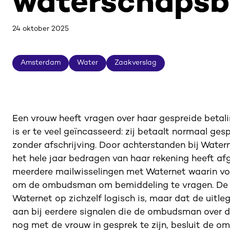
waterschapsb
24 oktober 2025
Amsterdam
Water
Zaakverslag
Amsterdam
Water
Zaakverslag
Een vrouw heeft vragen over haar gespreide betal
is er te veel geïncasseerd: zij betaalt normaal g
zonder afschrijving. Door achterstanden bij Water
het hele jaar bedragen van haar rekening heeft af
meerdere mailwisselingen met Waternet waarin voo
om de ombudsman om bemiddeling te vragen. De 
Waternet op zichzelf logisch is, maar dat de uitleg 
aan bij eerdere signalen die de ombudsman over 
nog met de vrouw in gesprek te zijn, besluit de