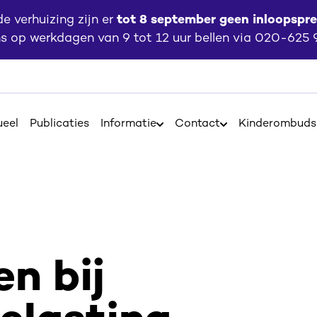
 verhuizing zijn er
tot 8 september geen inloopspr
ns op werkdagen van 9 tot 12 uur bellen via 020-625
ueel
Publicaties
Informatie
Contact
Kinderombud
Open
Open
Informatie
Contact
n bij