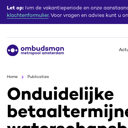
Ga
Ga
Let op:
Ivm de vakantieperiode en onze aanstaande
naar
naar
klachtenformulier
. Voor vragen en advies kunt u o
de
de
content
footer
Ga
Act
naar
de
homepagina
Home
Publicaties
Onduidelijke
betaaltermijne