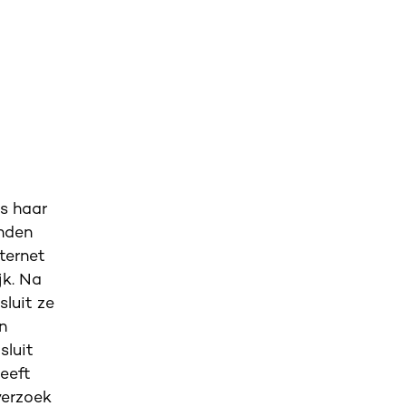
s haar
anden
ternet
jk. Na
luit ze
n
sluit
eeft
verzoek