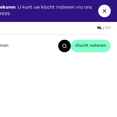
eekuren
. U kunt uw klacht indienen via ons
Close
 9999.
banne
NL
EN
sman
Klacht indienen
Zoeken
Klacht indienen