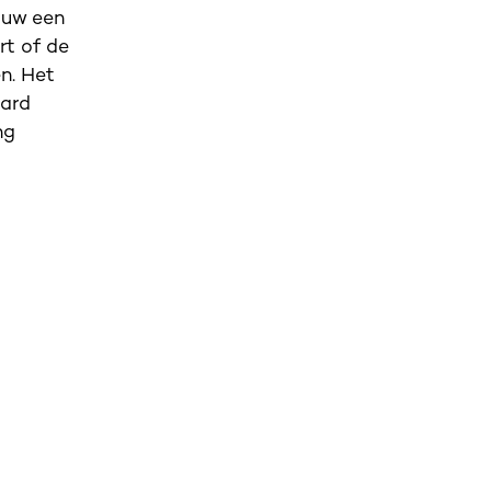
ouw een
rt of de
n. Het
aard
ng