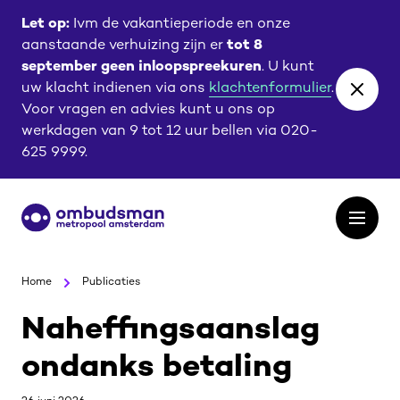
Ga
Ga
Let op:
Ivm de vakantieperiode en onze
naar
naar
aanstaande verhuizing zijn er
tot 8
de
de
september geen inloopspreekuren
. U kunt
content
footer
uw klacht indienen via ons
klachtenformulier
.
Close
Voor vragen en advies kunt u ons op
banne
werkdagen van 9 tot 12 uur bellen via 020-
625 9999.
Ga
Open
naar
het
de
menu
homepagina
Home
Publicaties
Naheffingsaanslag
ondanks betaling