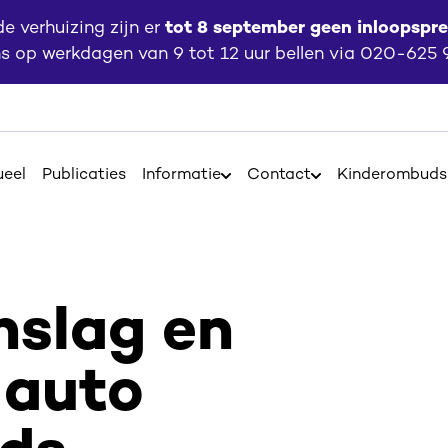
 verhuizing zijn er
tot 8 september geen inloopspr
ns op werkdagen van 9 tot 12 uur bellen via 020-625
ueel
Publicaties
Informatie
Contact
Kinderombud
Open
Open
Informatie
Contact
nslag en
 auto