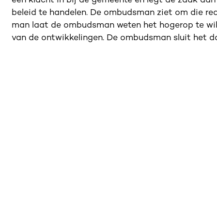
een klacht in bij de gemeente en legt de zaak a
beleid te handelen. De ombudsman ziet om die re
man laat de ombudsman weten het hogerop te wil
van de ontwikkelingen. De ombudsman sluit het do