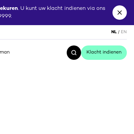
eekuren
. U kunt uw klacht indienen via ons
Close
 9999.
banne
NL
EN
sman
Klacht indienen
Zoeken
Klacht indienen