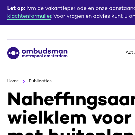
Ga
Ga
Let op:
Ivm de vakantieperiode en onze aanstaande
naar
naar
klachtenformulier
. Voor vragen en advies kunt u o
de
de
content
footer
Ga
Act
naar
de
homepagina
Home
Publicaties
Naheffingsaa
wielklem voor