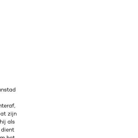
aanstad
hteraf,
at zijn
ij als
 dient