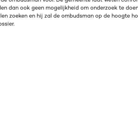
an de ombudsman voor. De gemeente laat weten confo
den dan ook geen mogelijkheid om onderzoek te doen
len zoeken en hij zal de ombudsman op de hoogte h
ssier.