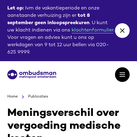
Ga
Ga
Let op:
Ivm de vakantieperiode en onze
naar
naar
aanstaande verhuizing zijn er
tot 8
de
de
september geen inloopspreekuren
. U kunt
content
footer
uw klacht indienen via ons
klachtenformulier
.
Close
Voor vragen en advies kunt u ons op
banne
werkdagen van 9 tot 12 uur bellen via 020-
625 9999.
Ga
Open
naar
het
de
menu
homepagina
Home
Publicaties
Meningsverschil over
vergoeding medische