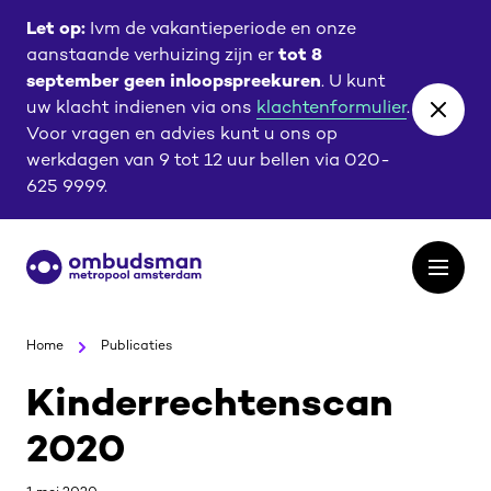
Ga
Ga
Let op:
Ivm de vakantieperiode en onze
naar
naar
aanstaande verhuizing zijn er
tot 8
de
de
september geen inloopspreekuren
. U kunt
content
footer
uw klacht indienen via ons
klachtenformulier
.
Close
Voor vragen en advies kunt u ons op
banne
werkdagen van 9 tot 12 uur bellen via 020-
625 9999.
Ga
Open
naar
het
de
menu
homepagina
Home
Publicaties
Kinderrechtenscan
2020