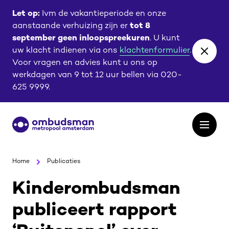
Ga
Ga
Let op:
Ivm de vakantieperiode en onze
naar
naar
aanstaande verhuizing zijn er
tot 8
de
de
september geen inloopspreekuren
. U kunt
content
footer
uw klacht indienen via ons
klachtenformulier
.
Close
Voor vragen en advies kunt u ons op
banne
werkdagen van 9 tot 12 uur bellen via 020-
625 9999.
Ga
Open
naar
het
de
menu
homepagina
Home
Publicaties
Kinderombudsman
publiceert rapport