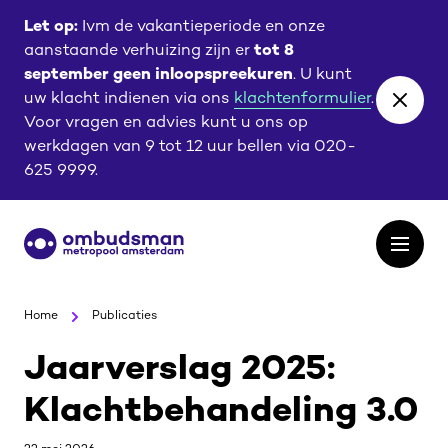
Ga
Ga
Let op:
Ivm de vakantieperiode en onze
naar
naar
aanstaande verhuizing zijn er
tot 8
de
de
september geen inloopspreekuren
. U kunt
content
footer
uw klacht indienen via ons
klachtenformulier
.
Close
Voor vragen en advies kunt u ons op
banne
werkdagen van 9 tot 12 uur bellen via 020-
625 9999.
Ga
Open
naar
het
de
menu
homepagina
Home
Publicaties
Jaarverslag 2025:
Klachtbehandeling 3.0