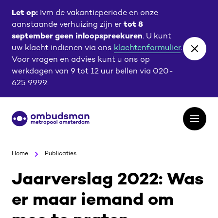
Ga
Ga
Let op:
Ivm de vakantieperiode en onze
naar
naar
aanstaande verhuizing zijn er
tot 8
de
de
september geen inloopspreekuren
. U kunt
content
footer
uw klacht indienen via ons
klachtenformulier
.
Close
Voor vragen en advies kunt u ons op
banne
werkdagen van 9 tot 12 uur bellen via 020-
625 9999.
Ga
Open
naar
het
de
menu
homepagina
Home
Publicaties
Jaarverslag 2022: Was
er maar iemand om