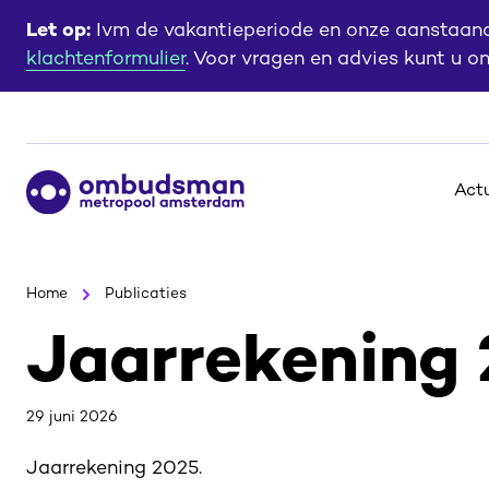
Ga
Ga
Let op:
Ivm de vakantieperiode en onze aanstaande
naar
naar
klachtenformulier
. Voor vragen en advies kunt u o
de
de
content
footer
Ga
Act
naar
de
homepagina
Home
Publicaties
Jaarrekening
29 juni 2026
Jaarrekening 2025.