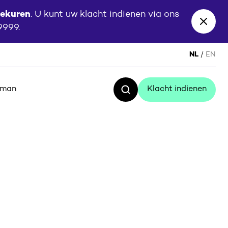
eekuren
. U kunt uw klacht indienen via ons
Close
 9999.
banne
NL
EN
sman
Klacht indienen
Zoeken
Klacht indienen