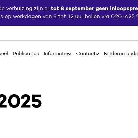
 verhuizing zijn er
tot 8 september geen inloopspr
ns op werkdagen van 9 tot 12 uur bellen via 020-625
ueel
Publicaties
Informatie
Contact
Kinderombud
Open
Open
Informatie
Contact
 2025