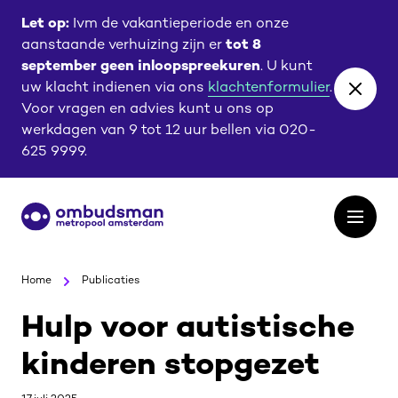
Ga
Ga
Let op:
Ivm de vakantieperiode en onze
naar
naar
aanstaande verhuizing zijn er
tot 8
de
de
september geen inloopspreekuren
. U kunt
content
footer
uw klacht indienen via ons
klachtenformulier
.
Close
Voor vragen en advies kunt u ons op
banne
werkdagen van 9 tot 12 uur bellen via 020-
625 9999.
Ga
Open
naar
het
de
menu
homepagina
Home
Publicaties
Hulp voor autistische
kinderen stopgezet