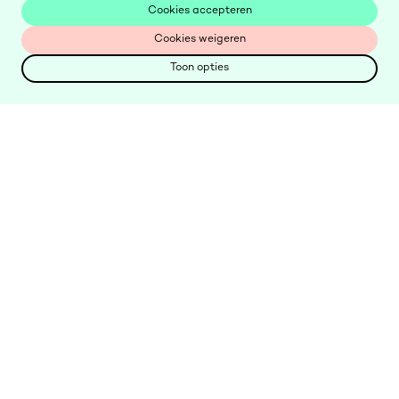
Cookies accepteren
Cookies accepteren
Cookies weigeren
Cookies weigeren
Toon opties
Toon opties
Keer
terug
Keer
naar
terug
homepagina