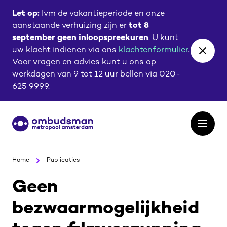
Ga
Ga
Let op:
Ivm de vakantieperiode en onze
naar
naar
aanstaande verhuizing zijn er
tot 8
de
de
september geen inloopspreekuren
. U kunt
content
footer
uw klacht indienen via ons
klachtenformulier
.
Close
Voor vragen en advies kunt u ons op
banne
werkdagen van 9 tot 12 uur bellen via 020-
625 9999.
Ga
Open
naar
het
de
menu
homepagina
Home
Publicaties
Geen
bezwaarmogelijkheid