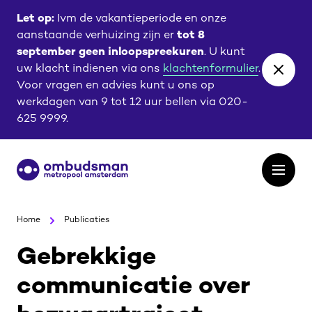
Ga
Ga
Let op:
Ivm de vakantieperiode en onze
naar
naar
aanstaande verhuizing zijn er
tot 8
de
de
september geen inloopspreekuren
. U kunt
content
footer
uw klacht indienen via ons
klachtenformulier
.
Close
Voor vragen en advies kunt u ons op
banne
werkdagen van 9 tot 12 uur bellen via 020-
625 9999.
Ga
Open
naar
het
de
menu
homepagina
Home
Publicaties
Gebrekkige
communicatie over