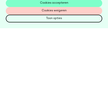
Cookies accepteren
Cookies accepteren
Cookies weigeren
Cookies weigeren
Toon opties
Toon opties
Keer
terug
Keer
naar
terug
homepagina