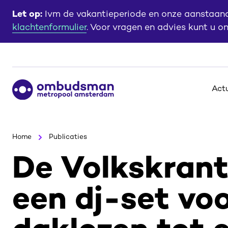
Ga
Ga
Let op:
Ivm de vakantieperiode en onze aanstaande
naar
naar
klachtenformulier
. Voor vragen en advies kunt u o
de
de
content
footer
Ga
Act
naar
de
homepagina
Home
Publicaties
De Volkskrant
een dj-set vo