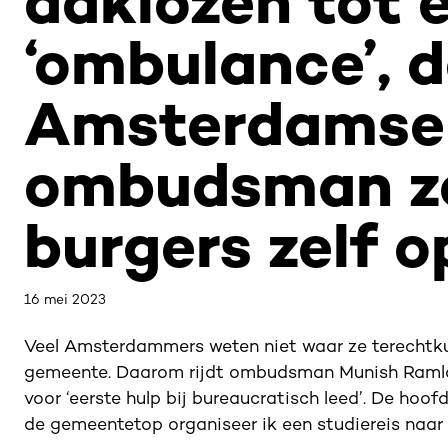
daklozen tot 
‘ombulance’, 
Amsterdamse
ombudsman z
burgers zelf o
16 mei 2023
Veel Amsterdammers weten niet waar ze terechtk
gemeente. Daarom rijdt ombudsman Munish Ramlal
voor ‘eerste hulp bij bureaucratisch leed’. De hoof
de gemeentetop organiseer ik een studiereis naar