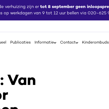
 verhuizing zijn er
tot 8 september geen inloopspr
ns op werkdagen van 9 tot 12 uur bellen via 020-625
ueel
Publicaties
Informatie
Contact
Kinderombud
Open
Open
Informatie
Contact
: Van
or