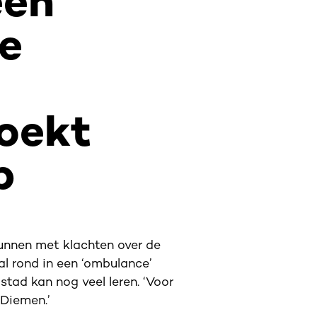
een
de
oekt
p
unnen met klachten over de
 rond in een ‘ombulance’
dstad kan nog veel leren. ‘Voor
 Diemen.’