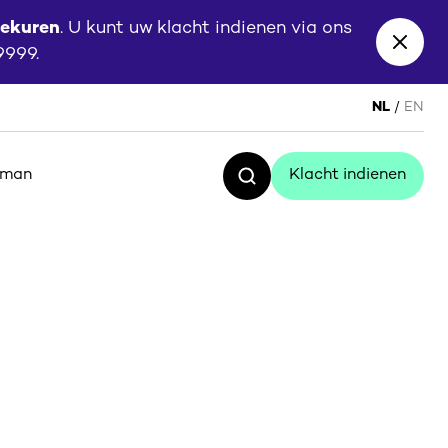
eekuren
. U kunt uw klacht indienen via ons
Close
 9999.
banne
NL
EN
sman
Klacht indienen
Zoeken
Klacht indienen