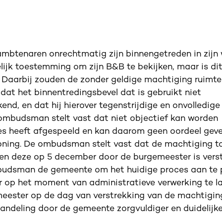
btenaren onrechtmatig zijn binnengetreden in zijn 
jk toestemming om zijn B&B te bekijken, maar is di
 Daarbij zouden de zonder geldige machtiging ruimtes
 dat het binnentredingsbevel dat is gebruikt niet
end, en dat hij hierover tegenstrijdige en onvolledige
ombudsman stelt vast dat niet objectief kan worden
ies heeft afgespeeld en kan daarom geen oordeel geve
woning. De ombudsman stelt vast dat de machtiging t
ezien deze op 5 december door de burgemeester is vers
ombudsman de gemeente om het huidige proces aan te
 op het moment van administratieve verwerking te l
eester op de dag van verstrekking van de machtigin
deling door de gemeente zorgvuldiger en duidelijk