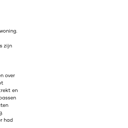
woning.
t
 zijn
n over
ot
trekt en
 passen
aten
g.
er had