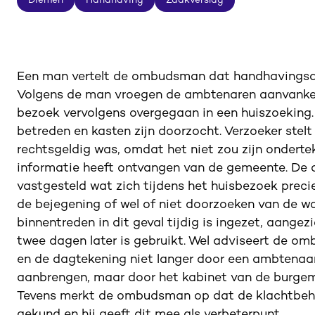
Diemen
Handhaving
Zaakverslag
Diemen
Handhaving
Zaakverslag
Een man vertelt de ombudsman dat handhavingsam
Volgens de man vroegen de ambtenaren aanvankeli
bezoek vervolgens overgegaan in een huiszoeking.
betreden en kasten zijn doorzocht. Verzoeker stelt
rechtsgeldig was, omdat het niet zou zijn ondertek
informatie heeft ontvangen van de gemeente. De 
vastgesteld wat zich tijdens het huisbezoek prec
de bejegening of wel of niet doorzoeken van de 
binnentreden in dit geval tijdig is ingezet, aang
twee dagen later is gebruikt. Wel adviseert de 
en de dagtekening niet langer door een ambtenaar
aanbrengen, maar door het kabinet van de burgem
Tevens merkt de ombudsman op dat de klachtbehan
gekund en hij geeft dit mee als verbeterpunt.