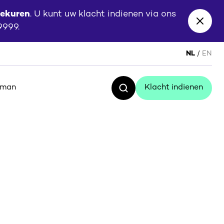
eekuren
. U kunt uw klacht indienen via ons
Close
 9999.
banne
NL
EN
sman
Klacht indienen
Zoeken
Klacht indienen