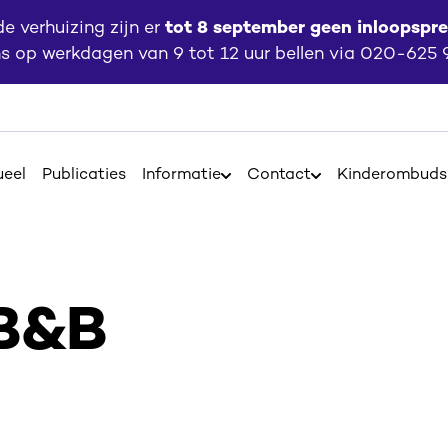
 verhuizing zijn er
tot 8 september geen inloopspr
ns op werkdagen van 9 tot 12 uur bellen via 020-625
ueel
Publicaties
Informatie
Contact
Kinderombud
Open
Open
Informatie
Contact
 B&B