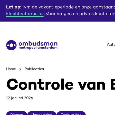
Ga
Ga
Let op:
Ivm de vakantieperiode en onze aanstaande
naar
naar
klachtenformulier
. Voor vragen en advies kunt u o
de
de
content
footer
Ga
Act
naar
de
homepagina
Home
Publicaties
Controle van
12 januari 2026