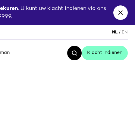
eekuren
. U kunt uw klacht indienen via ons
Close
 9999.
banne
NL
EN
sman
Klacht indienen
Zoeken
Klacht indienen