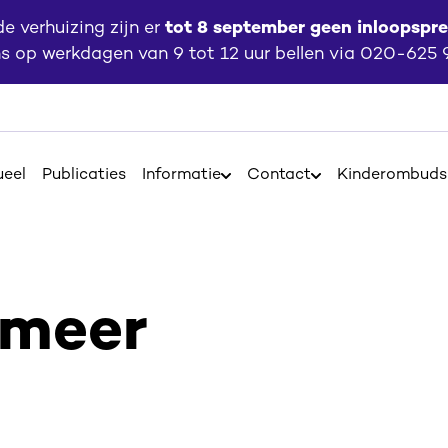
 verhuizing zijn er
tot 8 september geen inloopspr
ns op werkdagen van 9 tot 12 uur bellen via 020-625
ueel
Publicaties
Informatie
Contact
Kinderombud
Open
Open
Informatie
Contact
 meer