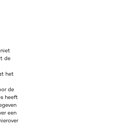
 niet
at de
at het
oor de
es heeft
gegeven
ver een
ierover