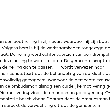
 een boothelling in zijn buurt waardoor hij zijn boot
en. Volgens hem is bij de werkzaamheden toegezegd d
staat. De helling werd echter voorzien van een drempel
 deze helling te water te laten. De gemeente snapt d
 de helling aan te passen. Hij wordt verwezen naar
sman constateert dat de behandeling van de klacht d
en onvolledig gereageerd, waarvoor de gemeente excus
an de ombudsman alsnog een duidelijke motivering 
n. Die motivering vindt de ombudsman goed genoeg. O
umentatie beschikbaar. Daarom doet de ombudsman h
en spreekt de verwachting uit dat de gemeente in