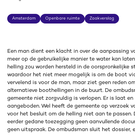
Amsterdam
Openbare ruimte
Zaakverslag
Amsterdam
Openbare ruimte
Zaakverslag
Een man dient een klacht in over de aanpassing van
meer op de gebruikelijke manier te water kan lat
helling zou worden hersteld in de oorspronkelijke 
waardoor het niet meer mogelijk is om de boot via
vervelend is voor de man, maar ziet geen reden om
alternatieve boothellingen in de buurt. De ombud
gemeente niet zorgvuldig is verlopen. Er is laat 
aangeboden. Wel heeft de gemeente op verzoek v
voor het besluit om de helling niet aan te passe
eerder gedane toezegging geen aanvullende doc
geen uitspraak. De ombudsman sluit het dossier, 