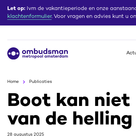
Ga
Ga
Let op:
Ivm de vakantieperiode en onze aanstaande
naar
naar
klachtenformulier
. Voor vragen en advies kunt u o
de
de
content
footer
Ga
Act
naar
de
homepagina
Home
Publicaties
Boot kan niet
van de helling
28 augustus 2025