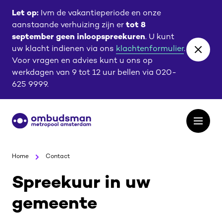
Ga
Ga
Let op:
Ivm de vakantieperiode en onze
naar
naar
aanstaande verhuizing zijn er
tot 8
de
de
september geen inloopspreekuren
. U kunt
content
footer
uw klacht indienen via ons
klachtenformulier
.
Close
Voor vragen en advies kunt u ons op
banne
werkdagen van 9 tot 12 uur bellen via 020-
625 9999.
Ga
Open
naar
het
de
menu
homepagina
Home
Contact
Spreekuur in uw
gemeente