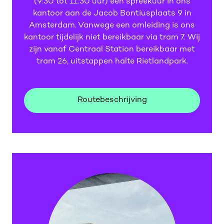
(9:30 tot 11:30 uur) een spreekuur in ons
kantoor aan de Jacob Bontiusplaats 9 in
Amsterdam. Vanwege een omleiding is ons
kantoor tijdelijk niet bereikbaar via tram 7. Wij
zijn vanaf Centraal Station bereikbaar met
tram 26, uitstappen halte Rietlandpark.
Routebeschrijving
Routebeschrijving