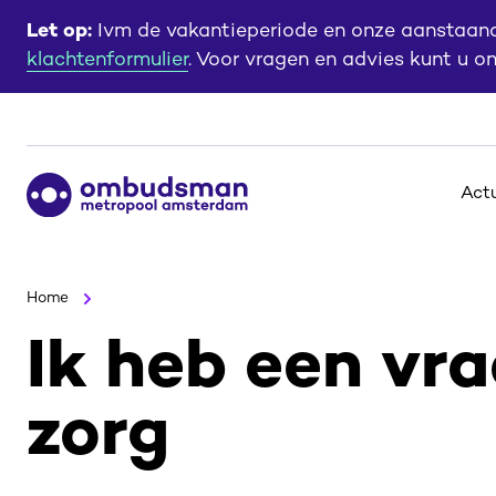
Ga
Ga
Let op:
Ivm de vakantieperiode en onze aanstaande
naar
naar
klachtenformulier
. Voor vragen en advies kunt u o
de
de
content
footer
Ga
Act
naar
de
homepagina
Home
Ik heb een vr
zorg