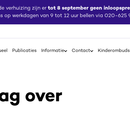
 verhuizing zijn er
tot 8 september geen inloopspr
ns op werkdagen van 9 tot 12 uur bellen via 020-625
ueel
Publicaties
Informatie
Contact
Kinderombud
Open
Open
Informatie
Contact
aag over