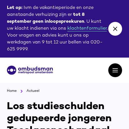
Ga
Ga
Let op:
Ivm de vakantieperiode en onze
naar
naar
aanstaande verhuizing zijn er
tot 8
de
de
september geen inloopspreekuren
. U kunt
content
footer
uw klacht indienen via ons
klachtenformulier
.
Close
Voor vragen en advies kunt u ons op
banne
werkdagen van 9 tot 12 uur bellen via 020-
625 9999.
Ga
Open
naar
het
de
menu
homepagina
Home
Actueel
Los studieschulden
gedupeerde jongeren