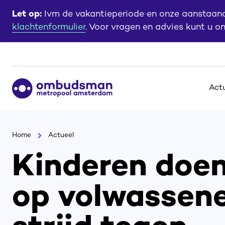
Ga
Ga
Let op:
Ivm de vakantieperiode en onze aanstaande
naar
naar
klachtenformulier
. Voor vragen en advies kunt u o
de
de
content
footer
Ga
Act
naar
de
homepagina
Home
Actueel
Kinderen doe
op volwassene