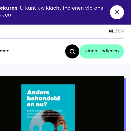
eekuren
. U kunt uw klacht indienen via ons
Close
 9999.
banne
NL
EN
sman
Klacht indienen
Zoeken
Klacht indienen