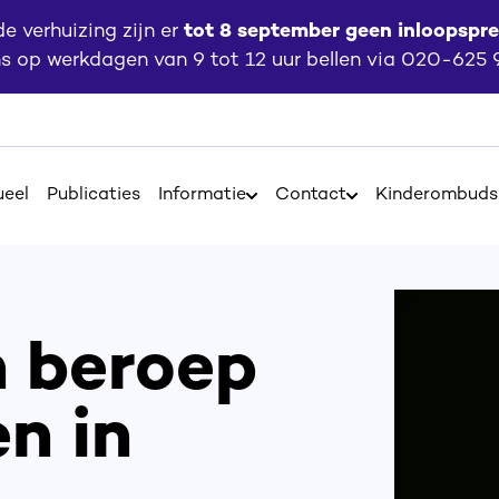
 verhuizing zijn er
tot 8 september geen inloopspr
ns op werkdagen van 9 tot 12 uur bellen via 020-625
ueel
Publicaties
Informatie
Contact
Kinderombud
Open
Open
Informatie
Contact
n beroep
n in