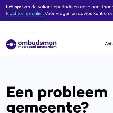
Ga
Ga
Let op:
Ivm de vakantieperiode en onze aanstaande
naar
naar
klachtenformulier
. Voor vragen en advies kunt u o
de
de
content
footer
Ga
Act
naar
de
homepagina
Een probleem
gemeente?