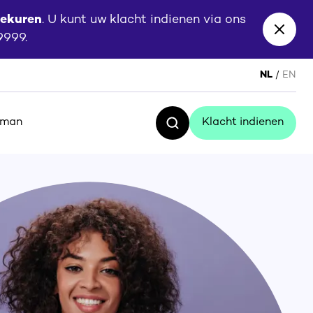
eekuren
. U kunt uw klacht indienen via ons
Close
 9999.
banne
NL
EN
sman
Klacht indienen
Zoeken
Klacht indienen