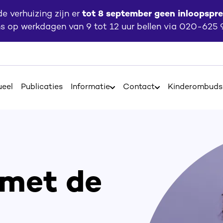
 verhuizing zijn er
tot 8 september geen inloopspr
ns op werkdagen van 9 tot 12 uur bellen via 020-625
ueel
Publicaties
Informatie
Contact
Kinderombud
Open
Open
Informatie
Contact
 met de